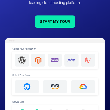
leading cloud-hosting platform.
START MY TOUR