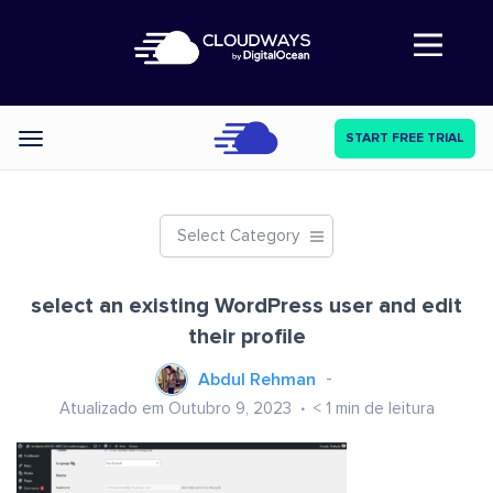
Abre a navegação
START FREE TRIAL
Categories
Select Category
select an existing WordPress user and edit
their profile
Abdul Rehman
Atualizado em Outubro 9, 2023
< 1
min de leitura