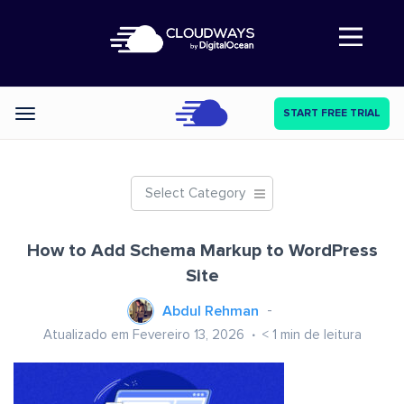
Abre a navegação
START FREE TRIAL
Categories
Select Category
How to Add Schema Markup to WordPress
Site
Abdul Rehman
Atualizado em Fevereiro 13, 2026
< 1
min de leitura