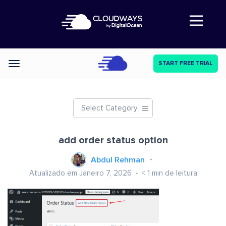
Abre a navegação
START FREE TRIAL
Categories
Select Category
add order status option
Abdul Rehman
Atualizado em Janeiro 7, 2026
< 1
min de leitura