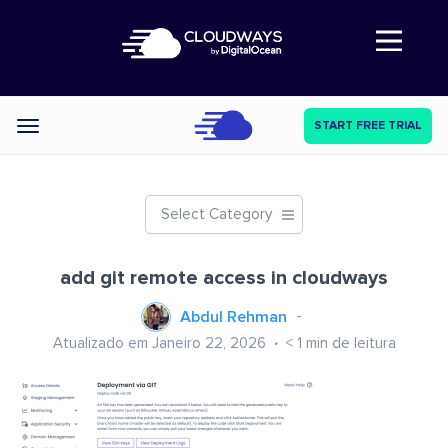
Abre a navegação
START FREE TRIAL
Categories
Select Category
add git remote access in cloudways
Abdul Rehman
Atualizado em Janeiro 22, 2026
< 1
min de leitura