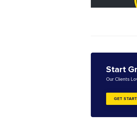
Start G
Our Clients L
GET START