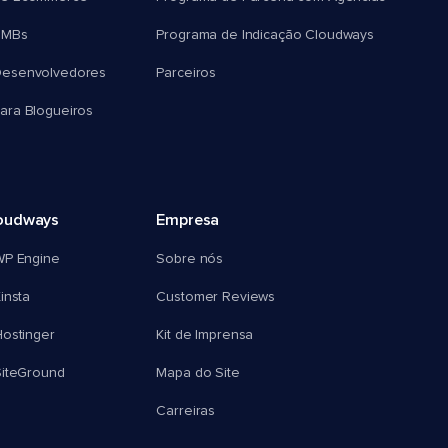
SMBs
Programa de Indicação Cloudways
esenvolvedores
Parceiros
ra Blogueiros
oudways
Empresa
WP Engine
Sobre nós
insta
Customer Reviews
ostinger
Kit de Imprensa
SiteGround
Mapa do Site
Carreiras