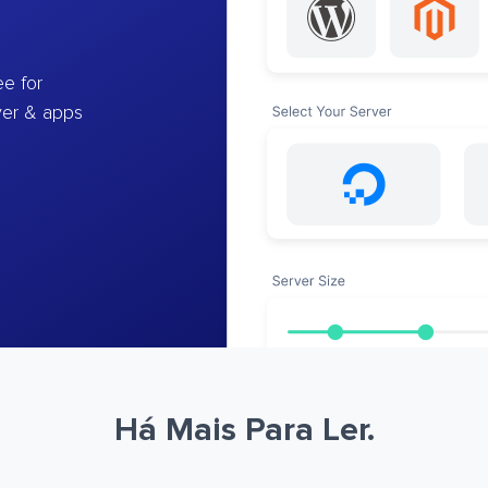
e for
ver & apps
Há Mais Para Ler.