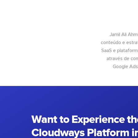
Jamil Ali Ahm
conteúdo e estra
SaaS e plataform
através de con
Google Ads 
Want to Experience th
Cloudways Platform in