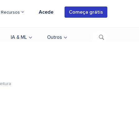
Acede
Começa grátis
Recursos
IA & ML
Outros
eitura