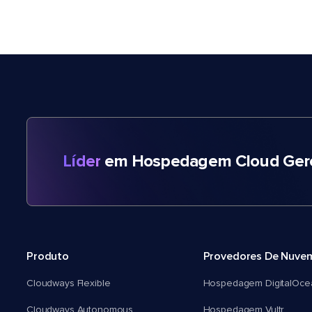
Líder
em Hospedagem Cloud Gere
Produto
Provedores De Nuve
Cloudways Flexible
Hospedagem DigitalOce
Cloudways Autonomous
Hospedagem Vultr