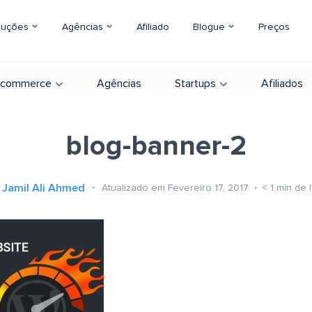
luções
Agências
Afiliado
Blogue
Preços
-commerce
Agências
Startups
Afiliados
blog-banner-2
Jamil Ali Ahmed
Atualizado em Fevereiro 17, 2017
< 1
min de l