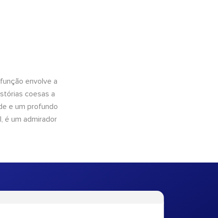
 função envolve a
istórias coesas a
dade e um profundo
l, é um admirador