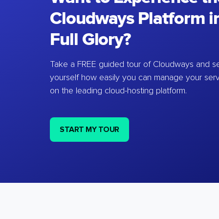
Cloudways Platform in
Full Glory?
Take a FREE guided tour of Cloudways and se
yourself how easily you can manage your ser
on the leading cloud-hosting platform.
START MY TOUR