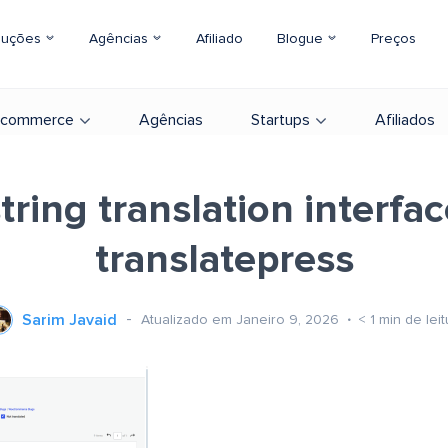
luções
Agências
Afiliado
Blogue
Preços
-commerce
Agências
Startups
Afiliados
string translation interfac
translatepress
Sarim Javaid
Atualizado em Janeiro 9, 2026
< 1
min de leit