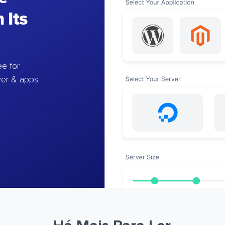
 Its
e for
ver & apps