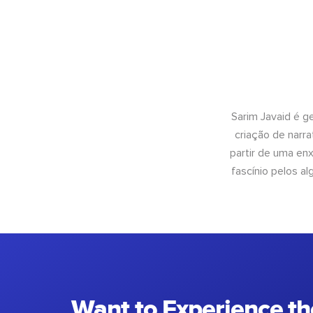
Sarim Javaid é g
criação de narra
partir de uma enx
fascínio pelos a
Want to Experience th