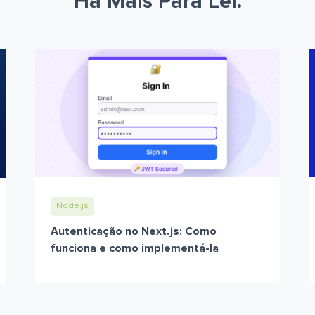
Há Mais Para Ler.
Node.js
Autenticação no Next.js: Como
funciona e como implementá-la