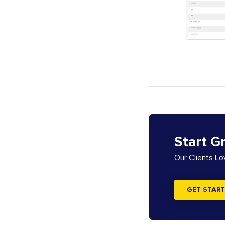
Start G
Our Clients L
GET START