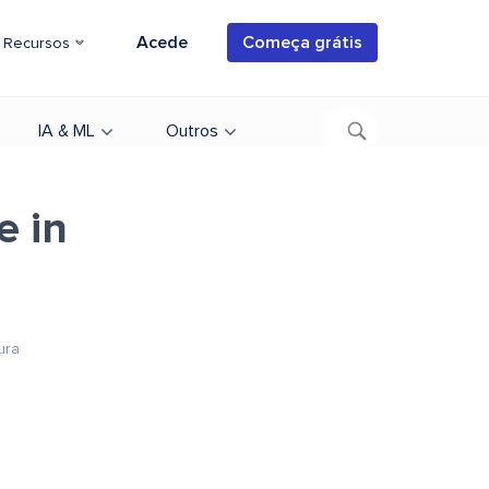
Acede
Começa grátis
Recursos
IA & ML
Outros
e in
ura