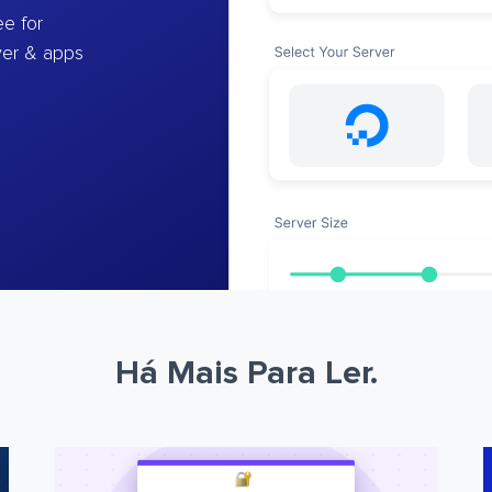
e for
ver & apps
Há Mais Para Ler.