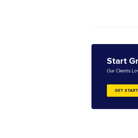
Start G
Our Clients L
GET START