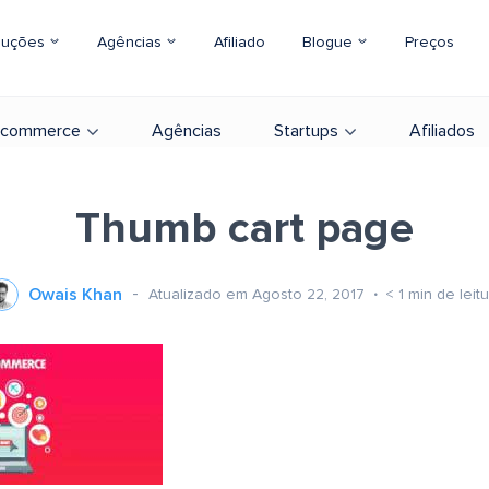
luções
Agências
Afiliado
Blogue
Preços
-commerce
Agências
Startups
Afiliados
Thumb cart page
Owais Khan
Atualizado em Agosto 22, 2017
< 1
min de leit