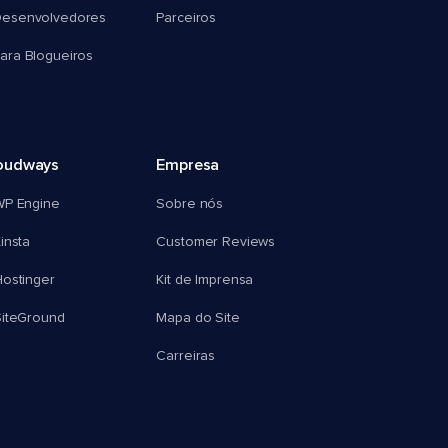
esenvolvedores
Parceiros
ra Blogueiros
oudways
Empresa
WP Engine
Sobre nós
insta
Customer Reviews
ostinger
Kit de Imprensa
SiteGround
Mapa do Site
Carreiras