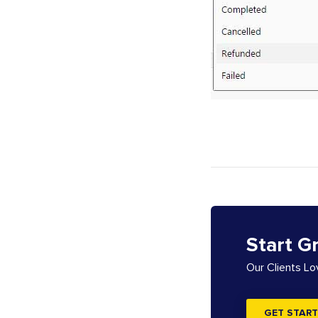
Start G
Our Clients L
GET START