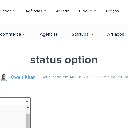
luções
Agências
Afiliado
Blogue
Preços
-commerce
Agências
Startups
Afiliados
status option
Owais Khan
Atualizado em Abril 11, 2017
< 1
min de leitur