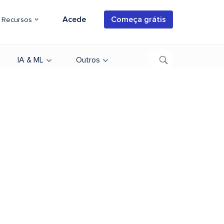
Acede
Começa grátis
Recursos
IA & ML
Outros
a