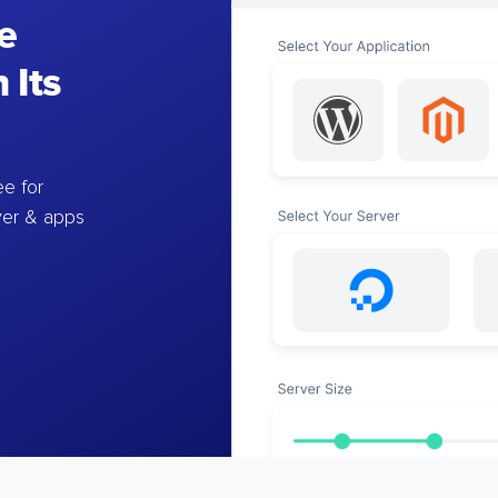
e
 Its
e for
ver & apps