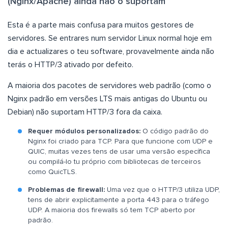
(Nginx/Apache) ainda não o suportam
Esta é a parte mais confusa para muitos gestores de
servidores. Se entrares num servidor Linux normal hoje em
dia e actualizares o teu software, provavelmente ainda não
terás o HTTP/3 ativado por defeito.
A maioria dos pacotes de servidores web padrão (como o
Nginx padrão em versões LTS mais antigas do Ubuntu ou
Debian) não suportam HTTP/3 fora da caixa.
Requer módulos personalizados:
O código padrão do
Nginx foi criado para TCP. Para que funcione com UDP e
QUIC, muitas vezes tens de usar uma versão específica
ou compilá-lo tu próprio com bibliotecas de terceiros
como QuicTLS.
Problemas de firewall:
Uma vez que o HTTP/3 utiliza UDP,
tens de abrir explicitamente a porta 443 para o tráfego
UDP. A maioria dos firewalls só tem TCP aberto por
padrão.