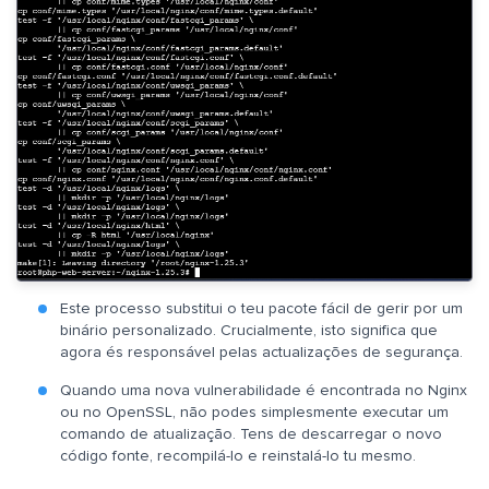
Este processo substitui o teu pacote fácil de gerir por um
binário personalizado. Crucialmente, isto significa que
agora és responsável pelas actualizações de segurança.
Quando uma nova vulnerabilidade é encontrada no Nginx
ou no OpenSSL, não podes simplesmente executar um
comando de atualização. Tens de descarregar o novo
código fonte, recompilá-lo e reinstalá-lo tu mesmo.