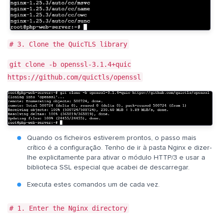
# 3. Clone the QuicTLS library
git clone -b openssl-3.1.4+quic
https://github.com/quictls/openssl
Quando os ficheiros estiverem prontos, o passo mais
crítico é a configuração. Tenho de ir à pasta Nginx e dizer-
lhe explicitamente para ativar o módulo HTTP/3 e usar a
biblioteca SSL especial que acabei de descarregar.
Executa estes comandos um de cada vez.
# 1. Enter the Nginx directory