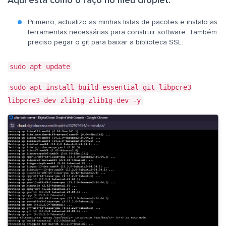
Aqui está como o faço no meu droplet.
Primeiro, actualizo as minhas listas de pacotes e instalo as
ferramentas necessárias para construir software. Também
preciso pegar o git para baixar a biblioteca SSL:
sudo apt update
sudo apt install build-essential git libpcre3
libpcre3-dev zlib1g zlib1g-dev -y