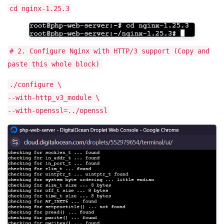
cd nginx-1.25.3
# 2. Configure Nginx with HTTP/3 support (Copy and
paste this whole block)
./configure \
--with-http_v3_module \
--with-openssl=../openssl