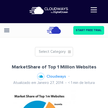
Abre a navegação
START FREE TRIAL
Categories
Select Category
MarketShare of Top 1 Million Websites
Cloudways
Atualizado em Janeiro 27, 2014
< 1
min de leitura