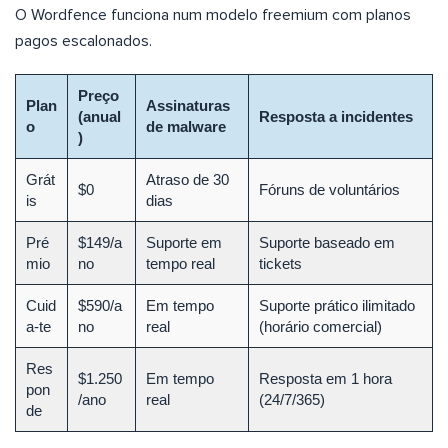
O Wordfence funciona num modelo freemium com planos
pagos escalonados.
Preço
Plan
Assinaturas
(anual
Resposta a incidentes
o
de malware
)
Grát
Atraso de 30
$0
Fóruns de voluntários
is
dias
Pré
$149/a
Suporte em
Suporte baseado em
mio
no
tempo real
tickets
Cuid
$590/a
Em tempo
Suporte prático ilimitado
a-te
no
real
(horário comercial)
Res
$1.250
Em tempo
Resposta em 1 hora
pon
/ano
real
(24/7/365)
de