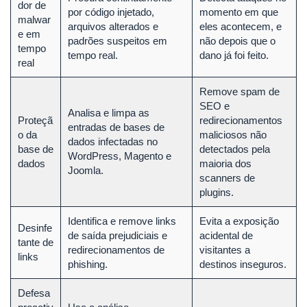
dor de
por código injetado,
momento em que
malwar
arquivos alterados e
eles acontecem, e
e em
padrões suspeitos em
não depois que o
tempo
tempo real.
dano já foi feito.
real
Remove spam de
SEO e
Analisa e limpa as
Proteçã
redirecionamentos
entradas de bases de
o da
maliciosos não
dados infectadas no
base de
detectados pela
WordPress, Magento e
dados
maioria dos
Joomla.
scanners de
plugins.
Identifica e remove links
Evita a exposição
Desinfe
de saída prejudiciais e
acidental de
tante de
redirecionamentos de
visitantes a
links
phishing.
destinos inseguros.
Defesa