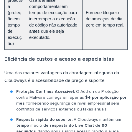
proactiv
Usa a análise
a
comportamental em
(proteç
tempo de execução para
Fornece bloqueio
ão em
interromper a execução
de ameaças de dia
tempo
de código não autorizado
zero em tempo real.
de
antes que ele seja
execuç
executado.
ão)
Eficiência de custos e acesso a especialistas
Uma das maiores vantagens da abordagem integrada da
Cloudways é a acessibilidade de preço e suporte.
Proteção Contínua Acessível:
O Add-on de Proteção
contra Malware começa em apenas
$4 por aplicação por
mês
, fornecendo segurança de nível empresarial sem
contratos de serviços externos ou taxas anuais.
Resposta rápida do suporte:
A Cloudways mantém um
tempo
médio
de resposta do Live Chat de 90
segundos
, dando aos usuários acesso rápido à ajuda