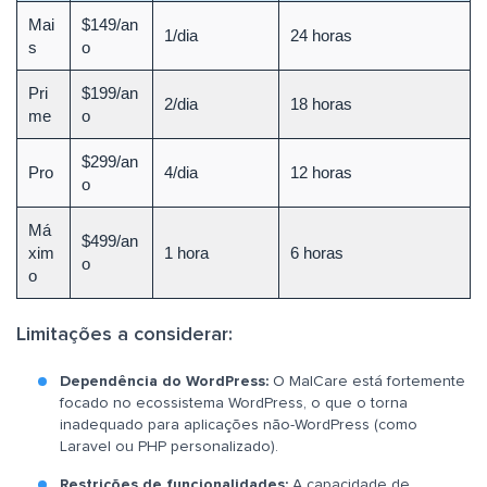
Mai
$149/an
1/dia
24 horas
s
o
Pri
$199/an
2/dia
18 horas
me
o
$299/an
Pro
4/dia
12 horas
o
Má
$499/an
xim
1 hora
6 horas
o
o
Limitações a considerar:
Dependência do WordPress:
O MalCare está fortemente
focado no ecossistema WordPress, o que o torna
inadequado para aplicações não-WordPress (como
Laravel ou PHP personalizado).
Restrições de funcionalidades:
A capacidade de