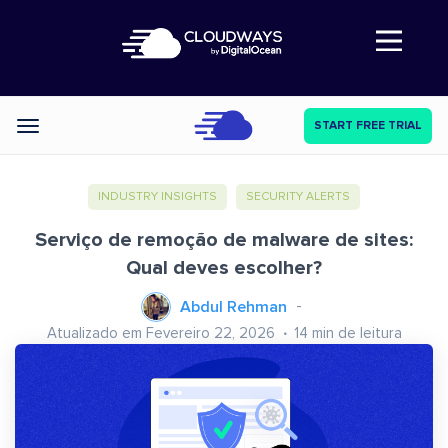
Abre a navegação
START FREE TRIAL
Categories
INDUSTRY INSIGHTS
SECURITY ALERTS
Serviço de remoção de malware de sites:
Qual deves escolher?
Abdul Rehman
Atualizado em Fevereiro 22, 2026
14
min de leitura