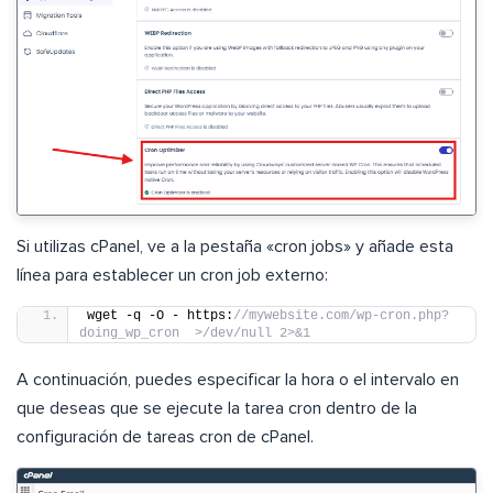
Si utilizas cPanel, ve a la pestaña «cron jobs» y añade esta
línea para establecer un cron job externo:
wget -q -O - https:
//mywebsite.com/wp-cron.php?
doing_wp_cron  >/dev/null 2>&1
A continuación, puedes especificar la hora o el intervalo en
que deseas que se ejecute la tarea cron dentro de la
configuración de tareas cron de cPanel.