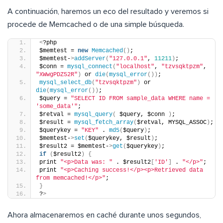
A continuación, haremos un eco del resultado y veremos si
procede de Memcached o de una simple búsqueda.
<
?php
$memtest = 
new
Memcached
()
;
$memtest-
>
addServer
(
"127.0.0.1"
, 
11211
)
;
$conn = 
mysql_connect
(
"localhost"
, 
"tzvsqktpzm"
, 
"XWwgPDZ52R"
)
 or 
die
(
mysql_error
())
;
mysql_select_db
(
"tzvsqktpzm"
)
 or 
die
(
mysql_error
())
;
$query = 
"SELECT ID FROM sample_data WHERE name = 
'some_data'"
;
$retval = 
mysql_query
(
 $query, $conn 
)
;
$result = 
mysql_fetch_array
(
$retval, MYSQL_ASSOC
)
;
$querykey = 
"KEY"
 . 
md5
(
$query
)
;
$memtest-
>
set
(
$querykey, $result
)
;
$result2 = $memtest-
>
get
(
$querykey
)
;
if
(
$result2
)
{
print 
"<p>Data was: "
 . $result2
[
'ID'
]
 . 
"</p>"
;
print 
"<p>Caching success!</p><p>Retrieved data 
from memcached!</p>"
;
}
?
>
Ahora almacenaremos en caché durante unos segundos,