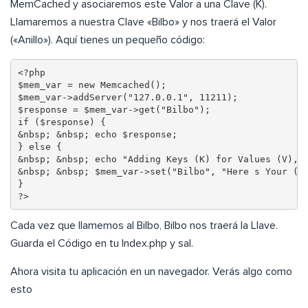
MemCached y asociaremos este Valor a una Clave (K).
Llamaremos a nuestra Clave «Bilbo» y nos traerá el Valor
(«Anillo»). Aquí tienes un pequeño código:
<?php

$mem_var = new Memcached();

$mem_var->addServer("127.0.0.1", 11211);

$response = $mem_var->get("Bilbo");

if ($response) {

&nbsp; &nbsp; echo $response;

} else {

&nbsp; &nbsp; echo "Adding Keys (K) for Values (V), Y
&nbsp; &nbsp; $mem_var->set("Bilbo", "Here s Your (Ri
}

?>
Cada vez que llamemos al Bilbo, Bilbo nos traerá la Llave.
Guarda el Código en tu Index.php y sal.
Ahora visita tu aplicación en un navegador. Verás algo como
esto