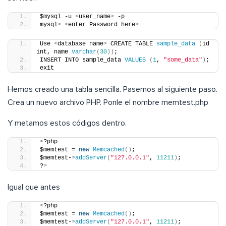
$mysql -u 
<
user_name
>
 -p
mysql
>
<
enter Password here
>
Use 
<
database name
>
 CREATE TABLE 
sample_data
(
id 
int, name 
varchar
(
30
))
;
INSERT INTO sample_data 
VALUES
(
1
, 
"some_data"
)
;
exit
Hemos creado una tabla sencilla. Pasemos al siguiente paso.
Crea un nuevo archivo PHP. Ponle el nombre memtest.php
Y metamos estos códigos dentro.
<
?php
$memtest = 
new
Memcached
()
;
$memtest-
>
addServer
(
"127.0.0.1"
, 
11211
)
;
?
>
Igual que antes
<
?php
$memtest = 
new
Memcached
()
;
$memtest-
>
addServer
(
"127.0.0.1"
, 
11211
)
;