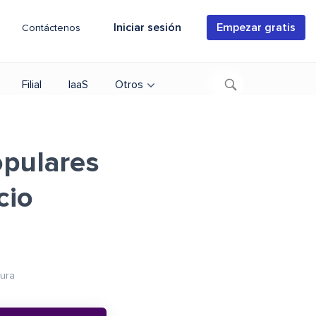
Iniciar sesión
Empezar gratis
Contáctenos
Filial
IaaS
Otros
opulares
cio
tura