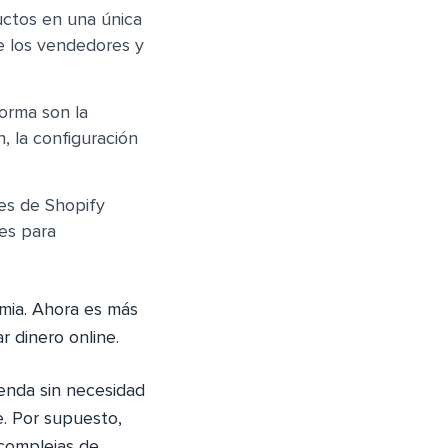
ctos en una única
e los vendedores y
forma son la
n, la configuración
es de Shopify
es para
mia. Ahora es más
 dinero online.
enda sin necesidad
e. Por supuesto,
 complejas de