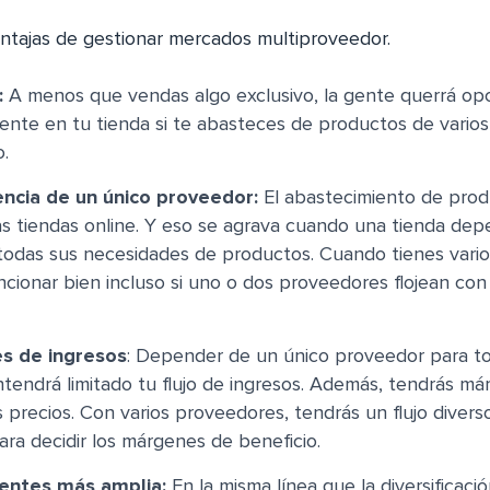
ntajas de gestionar mercados multiproveedor.
:
A menos que vendas algo exclusivo, la gente querrá op
mente en tu tienda si te abasteces de productos de vari
o.
cia de un único proveedor:
El abastecimiento de prod
s tiendas online. Y eso se agrava cuando una tienda dep
todas sus necesidades de productos. Cuando tienes vario
cionar bien incluso si uno o dos proveedores flojean con
es de ingresos
: Depender de un único proveedor para t
endrá limitado tu flujo de ingresos. Además, tendrás má
s precios. Con varios proveedores, tendrás un flujo divers
ra decidir los márgenes de beneficio.
ientes más amplia:
En la misma línea que la diversificació