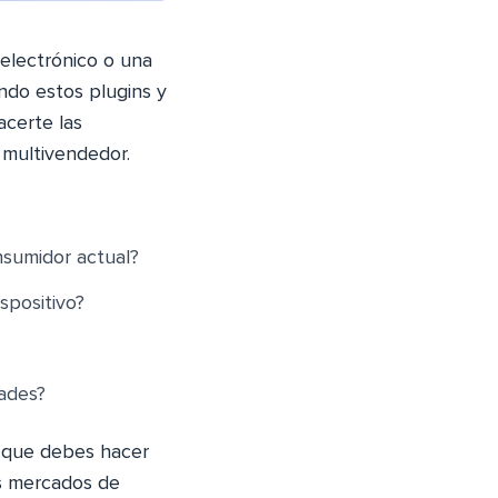
electrónico o una
ndo estos plugins y
acerte las
 multivendedor.
nsumidor actual?
spositivo?
dades?
o que debes hacer
es mercados de