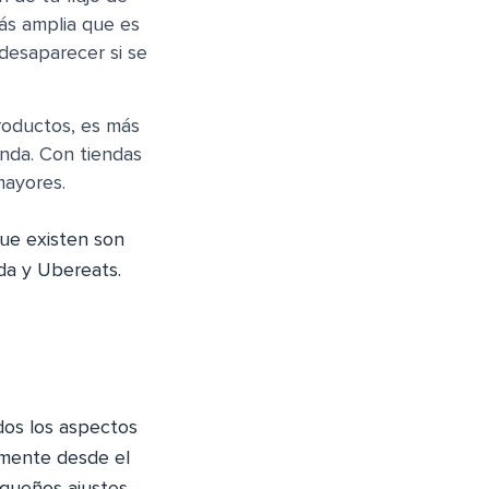
ás amplia que es
 desaparecer si se
roductos, es más
enda. Con tiendas
mayores.
ue existen son
da y Ubereats.
dos los aspectos
amente desde el