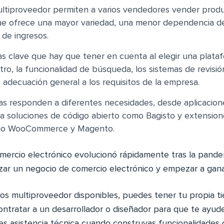
ltiproveedor permiten a varios vendedores vender produ
que ofrece una mayor variedad, una menor dependencia d
 de ingresos.
cas clave que hay que tener en cuenta al elegir una plata
stro, la funcionalidad de búsqueda, los sistemas de revisió
a adecuación general a los requisitos de la empresa.
as responden a diferentes necesidades, desde aplicacion
a soluciones de código abierto como Bagisto y extension
mo WooCommerce y Magento.
mercio electrónico evolucionó rápidamente tras la pande
nzar un negocio de comercio electrónico y empezar a ganar
s multiproveedor disponibles, puedes tener tu propia ti
contratar a un desarrollador o diseñador para que te ayud
s asistencia técnica cuando construyas funcionalidades