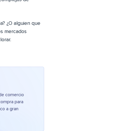
da? ¿O alguien que
los mercados
orar.
 de comercio
 compra para
co a gran