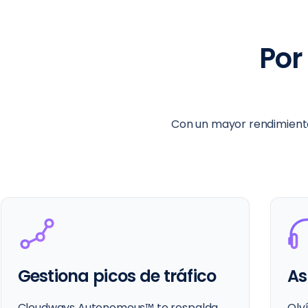
Por
Con un mayor rendimiento,
Asistencia al instante 24/7
La
Olvídate de las esperas: el equipo
Clo