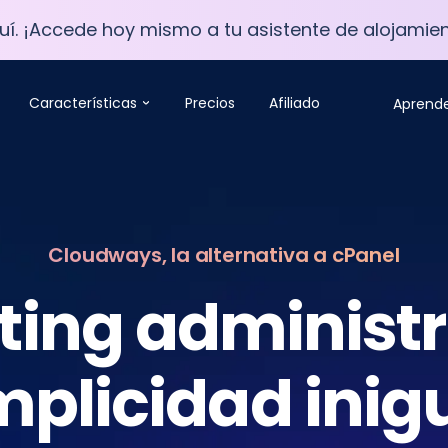
í. ¡Accede hoy mismo a tu asistente de alojamien
Características
Precios
Afiliado
Aprend
Cloudways, la alternativa a cPanel
ting administ
mplicidad inig