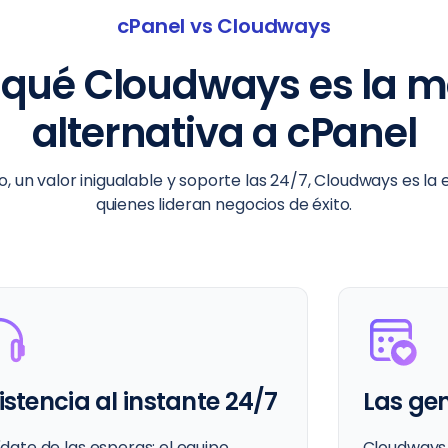
cPanel vs Cloudways
 qué Cloudways es la m
alternativa a cPanel
 un valor inigualable y soporte las 24/7, Cloudways es l
quienes lideran negocios de éxito.
s gente nos adora
Gestión
compli
udways es más que un servicio, es