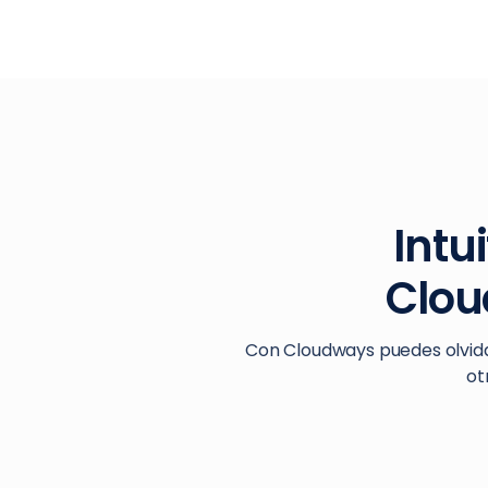
Intu
Clou
Con Cloudways puedes olvida
ot