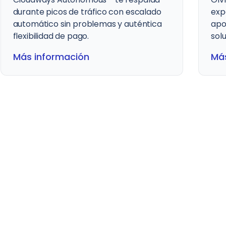
experto de soporte de Cloudways te da
una 
apoyo siempre que lo necesites con
por 
soluciones personalizadas.
que
Más información
Más