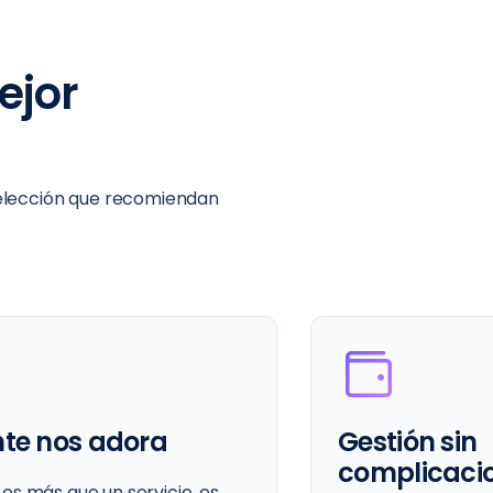
ejor
a elección que recomiendan
 sin
Cobertura g
caciones
Cloudways ofrece 