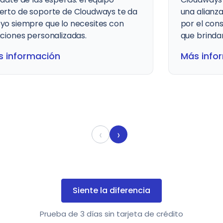
alianza. Tenemos una clientela fiel
El hosting 
el consistente servicio de calidad
complejida
 brindamos.
administra
herramient
 información
experto 24
Más info
‹
›
Siente la diferencia
Prueba de 3 días sin tarjeta de crédito