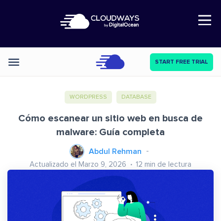
Open Nav
START FREE TRIAL
Categories
WORDPRESS
DATABASE
Cómo escanear un sitio web en busca de
malware: Guía completa
Abdul Rehman
Actualizado el Marzo 9, 2026
12
min de lectura