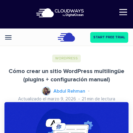
Open Nav
START FREE TRIAL
Categories
WORDPRESS
Cómo crear un sitio WordPress multilingüe
(plugins + configuración manual)
Abdul Rehman
Actualizado el marzo 9, 2026
21
min de lectura