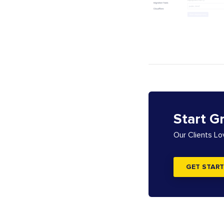
Start G
Our Clients L
GET START