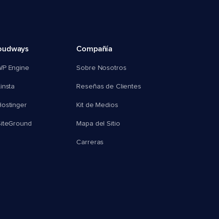
oudways
Compañía
WP Engine
Sobre Nosotros
insta
Reseñas de Clientes
ostinger
Kit de Medios
SiteGround
Mapa del Sitio
Carreras