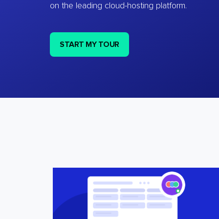
on the leading cloud-hosting platform.
START MY TOUR