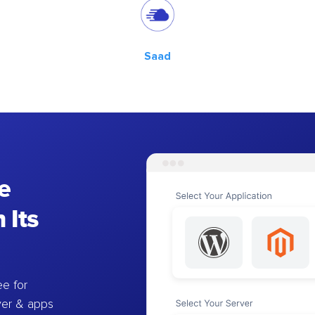
Saad
e
 Its
e for
ver & apps