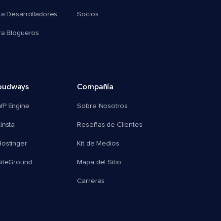
ra Desarrolladores
Socios
ra Blogueros
oudways
Compañía
WP Engine
Sobre Nosotros
insta
Reseñas de Clientes
ostinger
Kit de Medios
SiteGround
Mapa del Sitio
Carreras