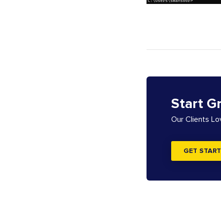
Start G
Our Clients L
GET START