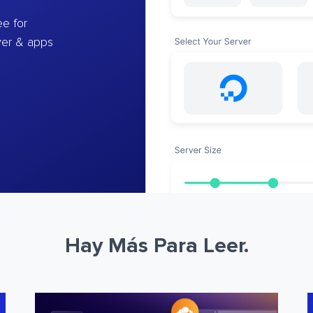
e for
ver & apps
Hay Más Para Leer.