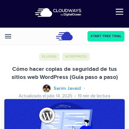
Open Nav
START FREE TRIAL
Categories
PLUGINS
WORDPRESS
Cómo hacer copias de seguridad de tus
sitios web WordPress (Guía paso a paso)
Sarim Javaid
Actualizado el julio 14, 2025
19
min de lectura