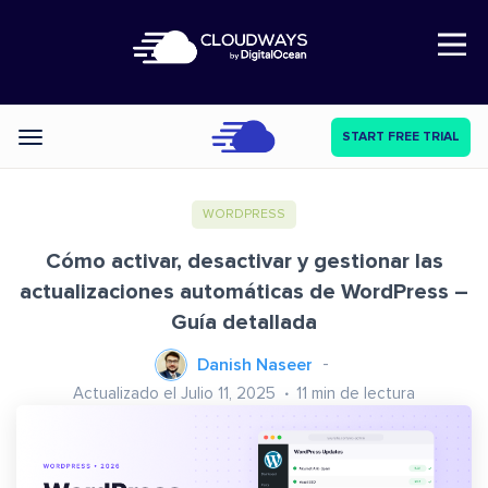
Open Nav
START FREE TRIAL
Categories
WORDPRESS
Cómo activar, desactivar y gestionar las
actualizaciones automáticas de WordPress –
Guía detallada
Danish Naseer
Actualizado el Julio 11, 2025
11
min de lectura