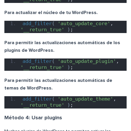
Para actualizar el núcleo de tu WordPress.
add_filter
(
'auto_update_core'
, 
'__return_true'
)
;
Para permitir las actualizaciones automáticas de los
plugins de WordPress.
add_filter
(
'auto_update_plugin'
, 
'__return_true'
)
;
Para permitir las actualizaciones automáticas de
temas de WordPress.
add_filter
(
'auto_update_theme'
, 
'__return_true'
)
;
Método 4: Usar plugins