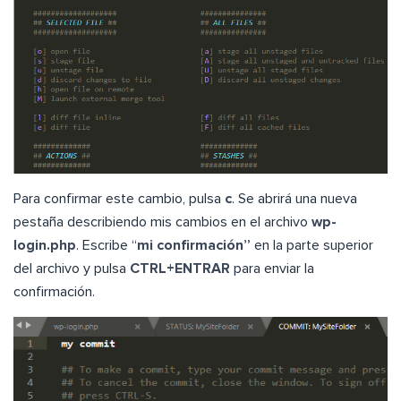
Para confirmar este cambio, pulsa
c
. Se abrirá una nueva
pestaña describiendo mis cambios en el archivo
wp-
login.php
. Escribe “
mi confirmación”
en la parte superior
del archivo y pulsa
CTRL+ENTRAR
para enviar la
confirmación.