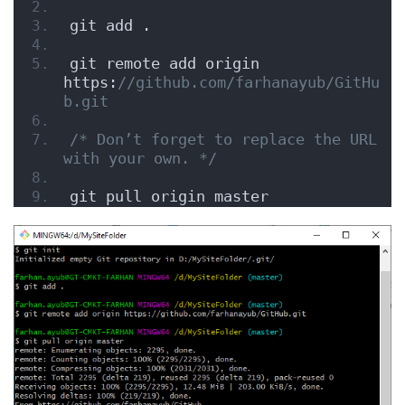
git add .
git remote add origin 
https:
//github.com/farhanayub/GitHu
b.git
/* Don’t forget to replace the URL 
with your own. */
git pull origin master