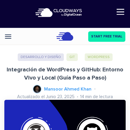
Open Nav
START FREE TRIAL
Categories
DESARROLLO Y DISEÑO
GIT
WORDPRESS
Integración de WordPress y GitHub: Entorno
Vivo y Local (Guía Paso a Paso)
Mansoor Ahmed Khan
Actualizado el Junio 23, 2025
14
min de lectura