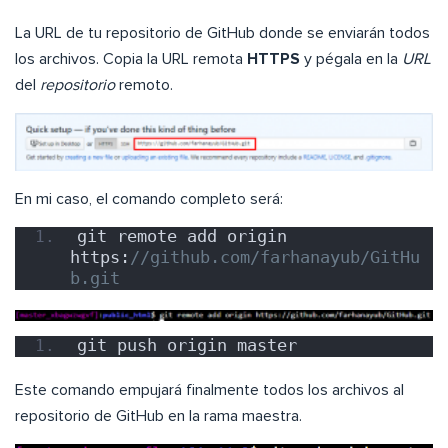
La URL de tu repositorio de GitHub donde se enviarán todos
los archivos. Copia la URL remota
HTTPS
y pégala en la
URL
del
repositorio
remoto.
En mi caso, el comando completo será:
git remote add origin 
https:
//github.com/farhanayub/GitHu
b.git
git push origin master
Este comando empujará finalmente todos los archivos al
repositorio de GitHub en la rama maestra.