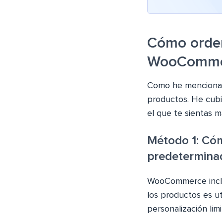
Cómo orden
WooCommer
Como he mencionad
productos. He cubi
el que te sientas 
Método 1: Có
predetermin
WooCommerce incluy
los productos es u
personalización lim