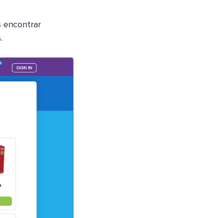
s encontrar
s
.