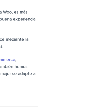
da Woo, es más
 buena experiencia
ce mediante la
s.
ommerce
,
 También hemos
e mejor se adapte a