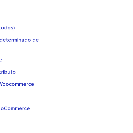
todos)
edeterminado de
e
tributo
e Woocommerce
WooCommerce