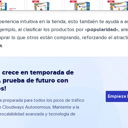
riencia intuitiva en la tienda, esto también te ayuda a 
jemplo, al clasificar los productos por «
popularidad
«, an
mprar lo que otros están comprando, reforzando el atract
a
.
a crece en temporada de
A prueba de futuro con
s!
Empieza 
a preparada para todos los picos de tráfico
n Cloudways Autonomous. Mantente a la
escalabilidad avanzada y tecnología de