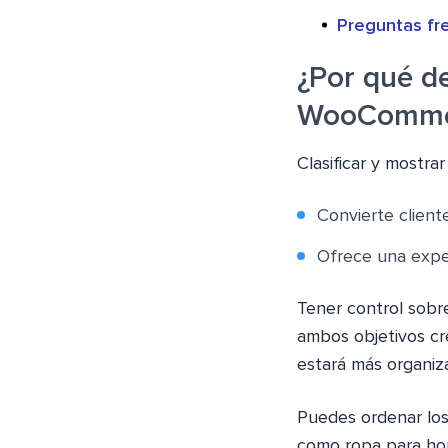
Preguntas fr
¿Por qué d
WooComme
Clasificar y mostr
Convierte clien
Ofrece una exper
Tener control sob
ambos objetivos cre
estará más organi
Puedes ordenar los
como ropa para ho