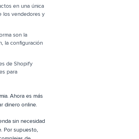
ctos en una única
e los vendedores y
forma son la
n, la configuración
es de Shopify
es para
mia. Ahora es más
 dinero online.
enda sin necesidad
e. Por supuesto,
 complejas de