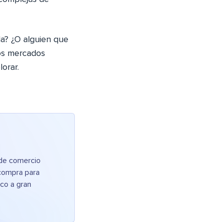
da? ¿O alguien que
los mercados
orar.
 de comercio
 compra para
co a gran