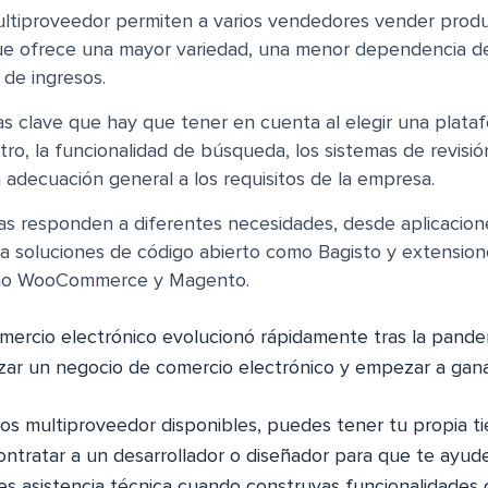
ltiproveedor permiten a varios vendedores vender produ
que ofrece una mayor variedad, una menor dependencia d
 de ingresos.
cas clave que hay que tener en cuenta al elegir una plata
stro, la funcionalidad de búsqueda, los sistemas de revisió
a adecuación general a los requisitos de la empresa.
as responden a diferentes necesidades, desde aplicacion
a soluciones de código abierto como Bagisto y extension
mo WooCommerce y Magento.
mercio electrónico evolucionó rápidamente tras la pande
nzar un negocio de comercio electrónico y empezar a ganar
s multiproveedor disponibles, puedes tener tu propia ti
contratar a un desarrollador o diseñador para que te ayud
s asistencia técnica cuando construyas funcionalidades