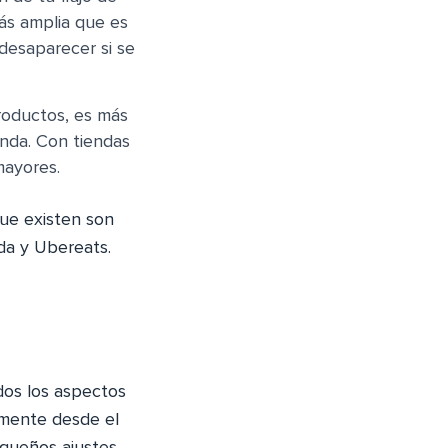
ás amplia que es
 desaparecer si se
roductos, es más
enda. Con tiendas
mayores.
ue existen son
da y Ubereats.
dos los aspectos
amente desde el