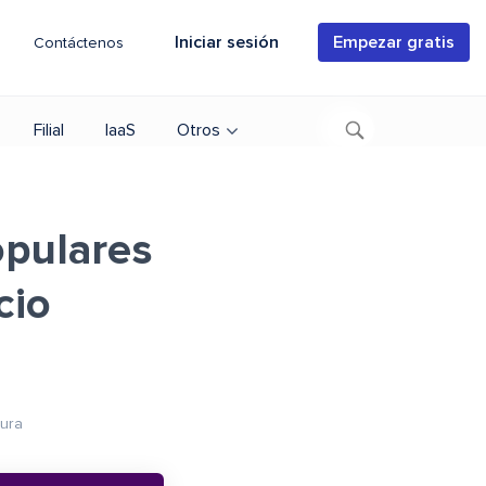
Iniciar sesión
Empezar gratis
Contáctenos
Filial
IaaS
Otros
opulares
cio
tura