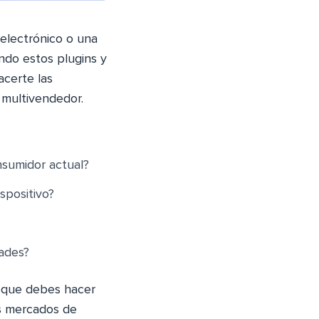
electrónico o una
ndo estos plugins y
acerte las
 multivendedor.
nsumidor actual?
spositivo?
dades?
o que debes hacer
es mercados de