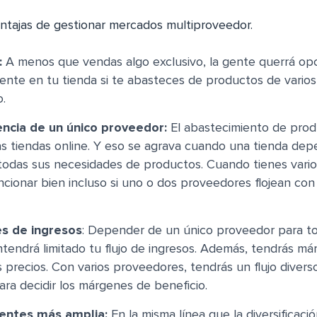
ntajas de gestionar mercados multiproveedor.
:
A menos que vendas algo exclusivo, la gente querrá op
mente en tu tienda si te abasteces de productos de vari
o.
cia de un único proveedor:
El abastecimiento de prod
s tiendas online. Y eso se agrava cuando una tienda dep
todas sus necesidades de productos. Cuando tienes vario
cionar bien incluso si uno o dos proveedores flojean con
es de ingresos
: Depender de un único proveedor para t
endrá limitado tu flujo de ingresos. Además, tendrás má
s precios. Con varios proveedores, tendrás un flujo divers
ra decidir los márgenes de beneficio.
ientes más amplia:
En la misma línea que la diversificació