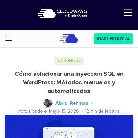
Open Nav
START FREE TRIAL
Categories
WORDPRESS
Cómo solucionar una inyección SQL en
WordPress: Métodos manuales y
automatizados
Abdul Rehman
Actualizado el Mayo 15, 2026
12
min de lectura