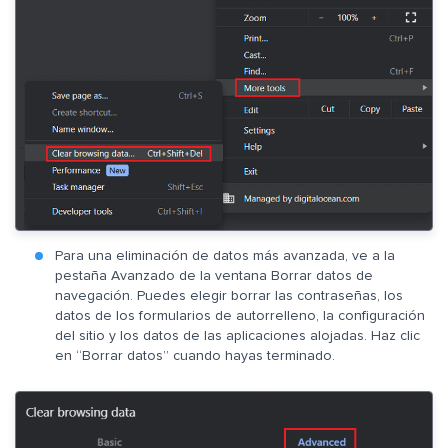
Para una eliminación de datos más avanzada, ve a la
pestaña Avanzado de la ventana Borrar datos de
navegación. Puedes elegir borrar las contraseñas, los
datos de los formularios de autorrelleno, la configuración
del sitio y los datos de las aplicaciones alojadas. Haz clic
en “Borrar datos” cuando hayas terminado.