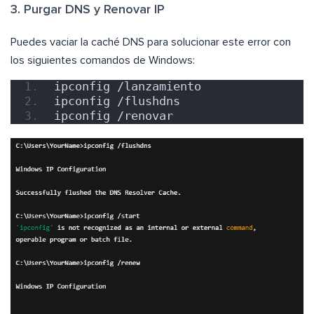
3. Purgar DNS y Renovar IP
Puedes vaciar la caché DNS para solucionar este error con
los siguientes comandos de Windows:
ipconfig /lanzamiento  
ipconfig /flushdns  
ipconfig /renovar