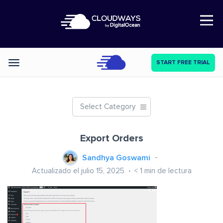
Open Nav
START FREE TRIAL
Categories
Select Category
Export Orders
Sandhya Goswami
Actualizado el julio 15, 2025
< 1
min de lectura