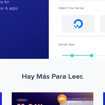
e for
ver & apps
Hay Más Para Leer.