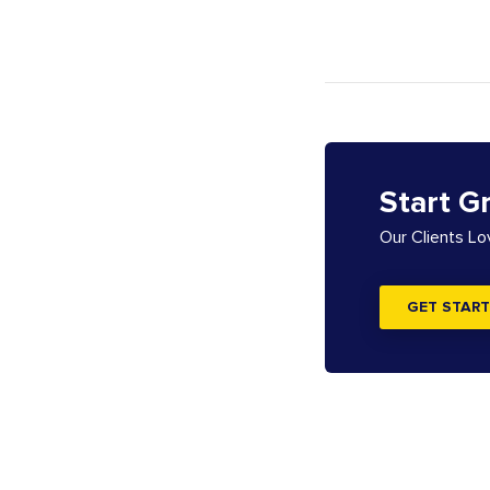
Start G
Our Clients L
GET START