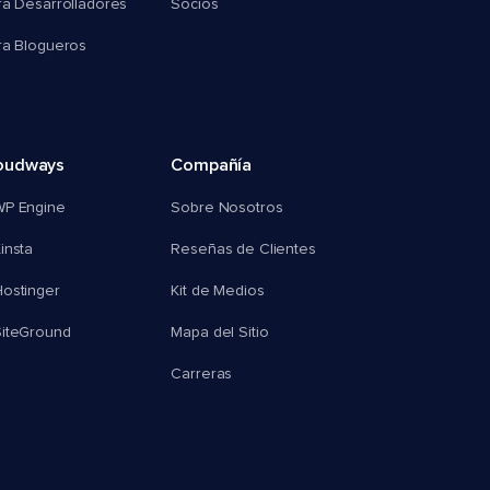
ra Desarrolladores
Socios
ra Blogueros
oudways
Compañía
WP Engine
Sobre Nosotros
insta
Reseñas de Clientes
ostinger
Kit de Medios
SiteGround
Mapa del Sitio
Carreras