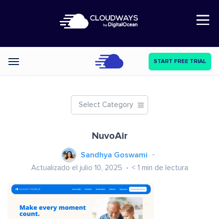
Open Nav
START FREE TRIAL
Categories
Select Category
NuvoAir
Sandhya Goswami
Actualizado el julio 10, 2025
< 1
min de lectura