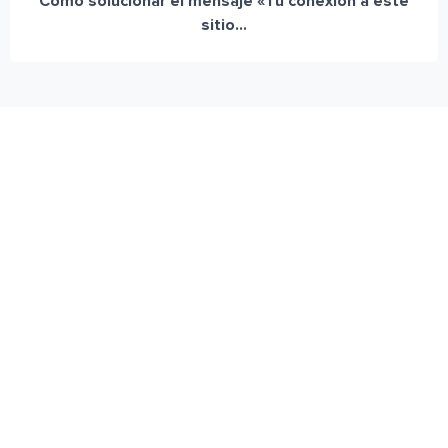
Cómo solucionar el mensaje «Tu conexión a este
sitio...