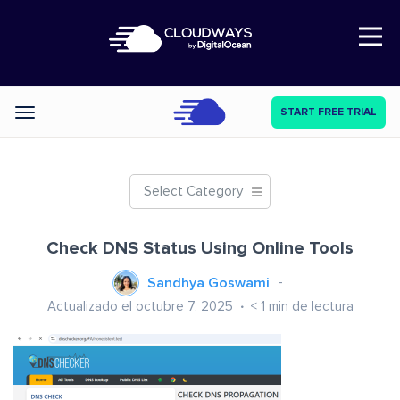
Open Nav
START FREE TRIAL
Categories
Select Category
Check DNS Status Using Online Tools
Sandhya Goswami
Actualizado el octubre 7, 2025
< 1
min de lectura