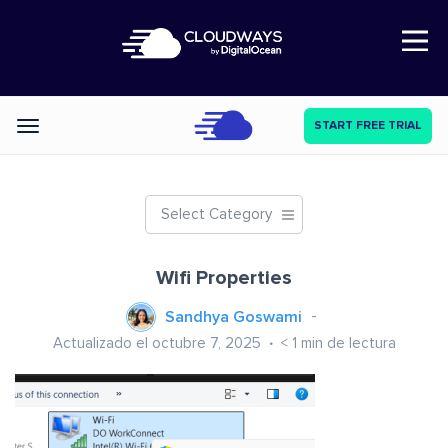
Open Nav
START FREE TRIAL
Categories
Select Category
Wifi Properties
Sandhya Goswami
Actualizado el octubre 7, 2025
< 1
min de lectura