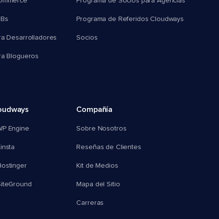
commerce
Programa de Socios para Agencias
MBs
Programa de Referidos Cloudways
ra Desarrolladores
Socios
ra Blogueros
oudways
Compañía
WP Engine
Sobre Nosotros
insta
Reseñas de Clientes
ostinger
Kit de Medios
SiteGround
Mapa del Sitio
Carreras