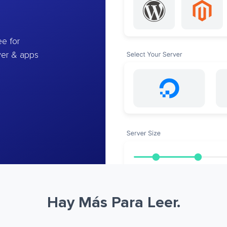
e for
ver & apps
Hay Más Para Leer.