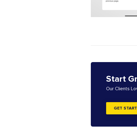
Start G
Our Clients L
GET START