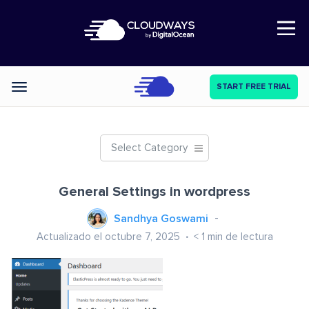
Open Nav
START FREE TRIAL
Categories
Select Category
General Settings in wordpress
Sandhya Goswami
Actualizado el octubre 7, 2025
< 1
min de lectura