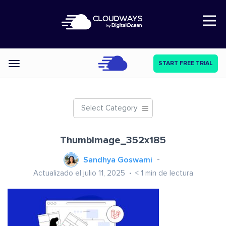
Open Nav
START FREE TRIAL
Categories
Select Category
ThumbImage_352x185
Sandhya Goswami
Actualizado el julio 11, 2025
< 1
min de lectura