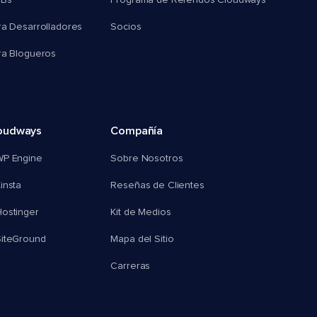
MBs
Programa de Referidos Cloudways
ra Desarrolladores
Socios
ra Blogueros
oudways
Compañía
WP Engine
Sobre Nosotros
insta
Reseñas de Clientes
ostinger
Kit de Medios
SiteGround
Mapa del Sitio
Carreras