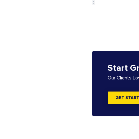
Start G
Our Clients L
GET START