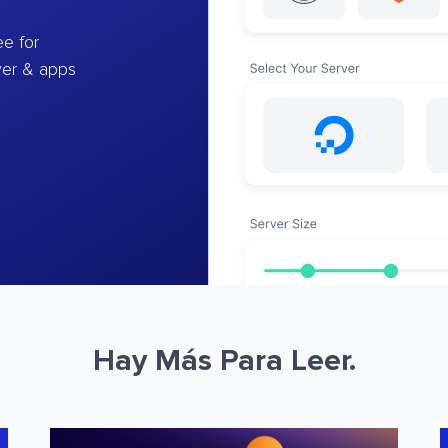
e for
ver & apps
Hay Más Para Leer.