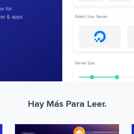
e for
ver & apps
Hay Más Para Leer.