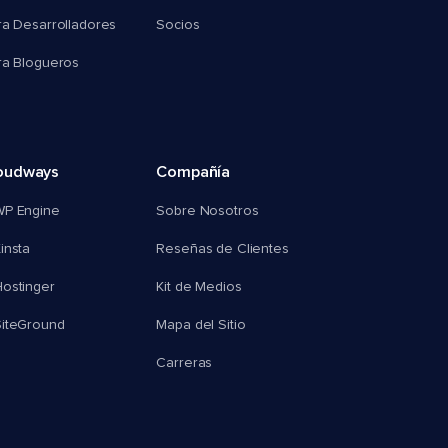
ra Desarrolladores
Socios
ra Blogueros
oudways
Compañía
WP Engine
Sobre Nosotros
insta
Reseñas de Clientes
ostinger
Kit de Medios
SiteGround
Mapa del Sitio
Carreras