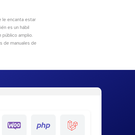
e le encanta estar
ién es un hábil
 público amplio.
és de manuales de