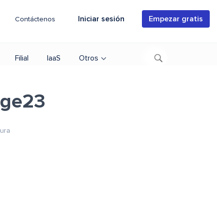
Iniciar sesión
Empezar gratis
Contáctenos
Filial
IaaS
Otros
age23
tura