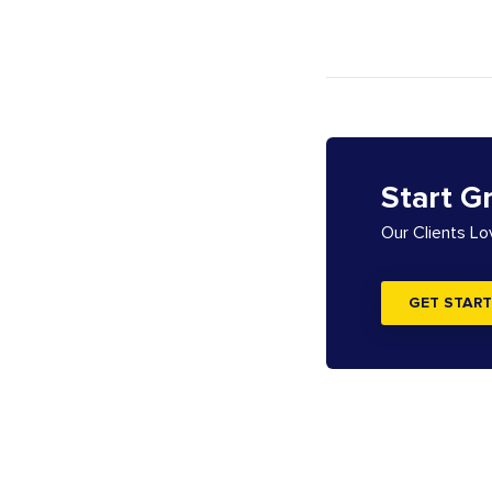
Start G
Our Clients L
GET START