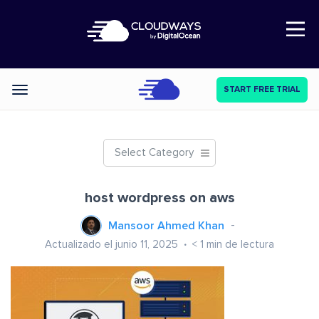
Open Nav
START FREE TRIAL
Categories
Select Category
host wordpress on aws
Mansoor Ahmed Khan
Actualizado el junio 11, 2025
< 1
min de lectura