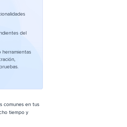
ionalidades
ndientes del
o herramientas
ración,
 pruebas.
as comunes en tus
ucho tiempo y