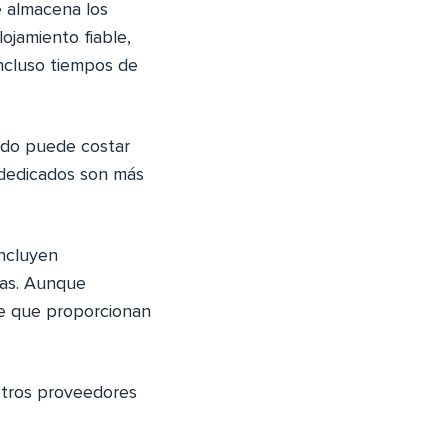
e almacena los
lojamiento fiable,
incluso tiempos de
tido puede costar
s dedicados son más
incluyen
das. Aunque
te que proporcionan
otros proveedores