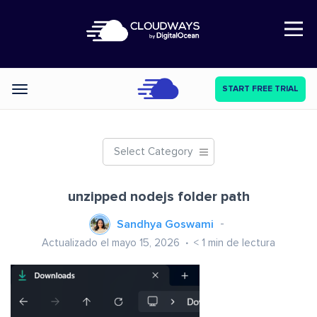
Open Nav
START FREE TRIAL
Categories
Select Category
unzipped nodejs folder path
Sandhya Goswami
Actualizado el mayo 15, 2026
< 1
min de lectura