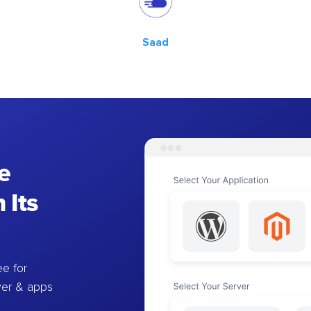
Saad
e
 Its
e for
ver & apps