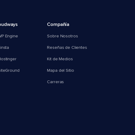
oudways
Compañía
WP Engine
Sobre Nosotros
insta
Reseñas de Clientes
ostinger
Kit de Medios
SiteGround
Mapa del Sitio
Carreras