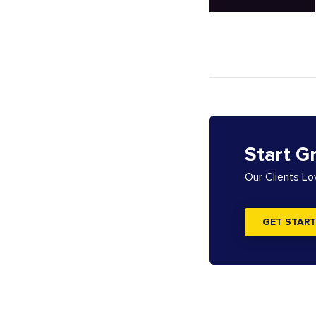
Start G
Our Clients L
GET START