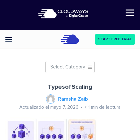
Open Nav
START FREE TRIAL
Categories
Select Category
TypesofScaling
Ramsha Zaib
Actualizado el mayo 7, 2026
< 1
min de lectura