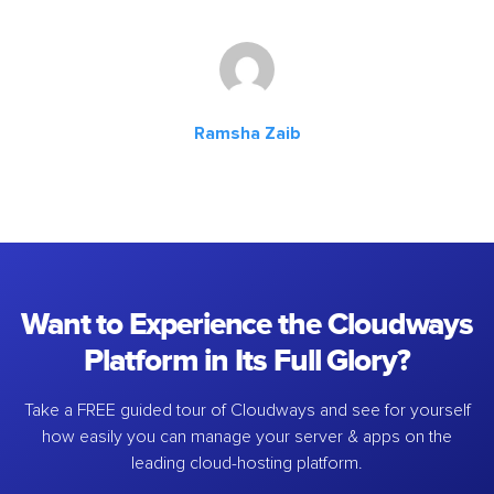
Ramsha Zaib
Want to Experience the Cloudways
Platform in Its Full Glory?
Take a FREE guided tour of Cloudways and see for yourself
how easily you can manage your server & apps on the
leading cloud-hosting platform.