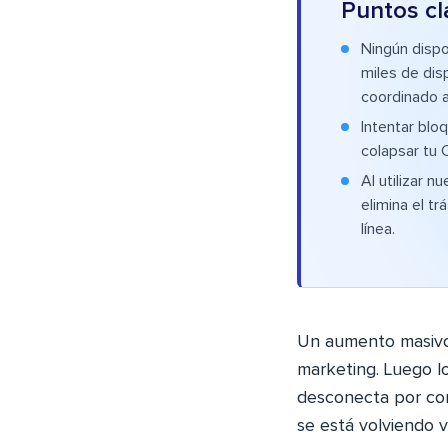
Puntos cl
Ningún dispo
miles de dis
coordinado a 
Intentar blo
colapsar tu 
Al utilizar n
elimina el tr
línea.
Un aumento masivo 
marketing. Luego lo
desconecta por comp
se está volviendo v