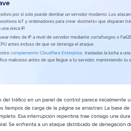
ave
sitivo por sí solo puede derribar un servidor moderno. Los atacan
positivos IoT y ordenadores para crear «botnets» que disparan trá
una única IP.
quear miles de IP a nivel de servidor mediante cortafuegos o Fail2
CPU antes incluso de que se detenga el ataque.
uestro
complemento Cloudflare Enterprise
, trasladas la lucha a un
áfico malicioso antes de que llegue a tu servidor, manteniendo tu s
del tráfico en un panel de control parece inicialmente un
s tiempos de carga de la página se arrastran. La base de
leto. Esa interrupción repentina trae consigo una dura re
iral. Se enfrenta a un ataque distribuido de denegación de