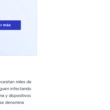
r más
cesitan miles de
iguen infectando
a y dispositivos
 se denomina