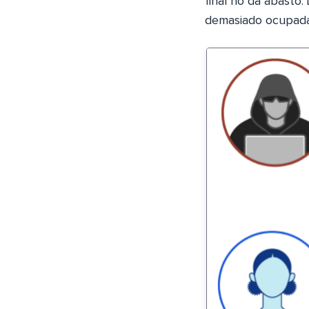
final no da abasto.
demasiado ocupada 