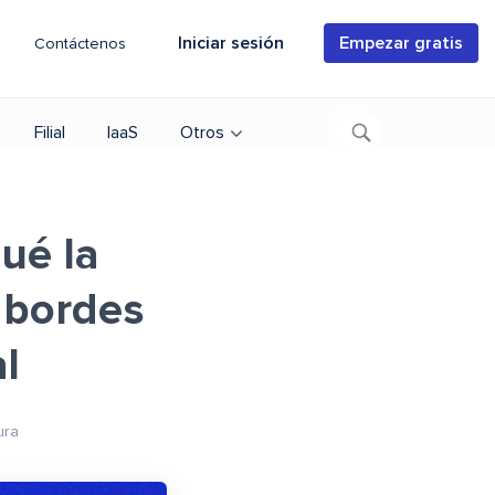
Iniciar sesión
Empezar gratis
Contáctenos
Filial
IaaS
Otros
ué la
 bordes
l
ura