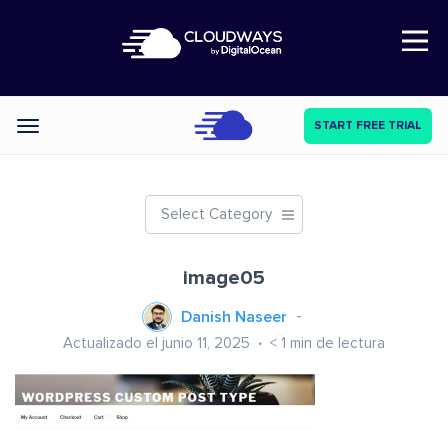
Open Nav
START FREE TRIAL
Categories
Select Category
image05
Danish Naseer
Actualizado el junio 11, 2025
< 1
min de lectura