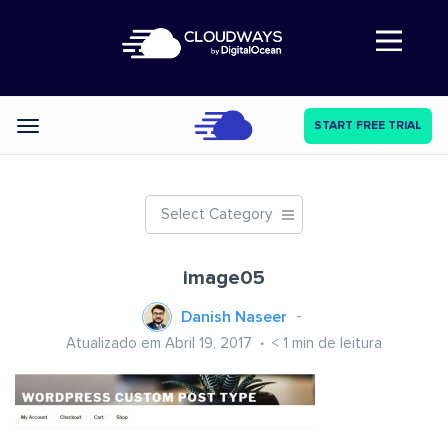
Abre a navegação
START FREE TRIAL
Categories
Select Category
image05
Danish Naseer
Atualizado em Abril 19, 2017
< 1
min de leitura