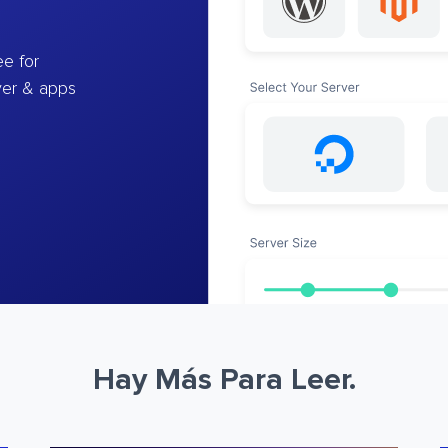
e for
ver & apps
Hay Más Para Leer.