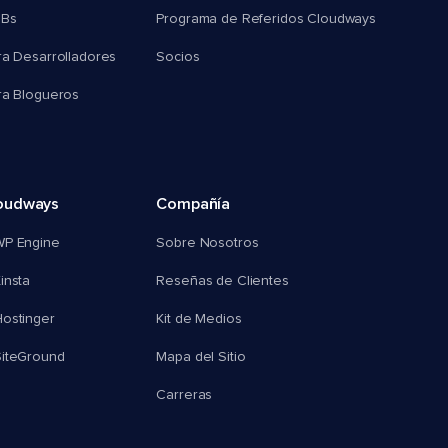
MBs
Programa de Referidos Cloudways
ra Desarrolladores
Socios
ra Blogueros
oudways
Compañía
WP Engine
Sobre Nosotros
insta
Reseñas de Clientes
ostinger
Kit de Medios
SiteGround
Mapa del Sitio
Carreras