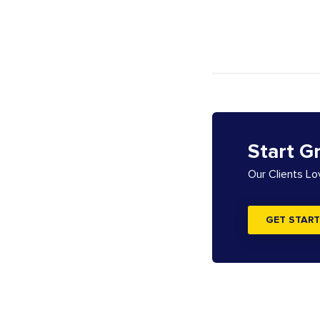
Start G
Our Clients L
GET START