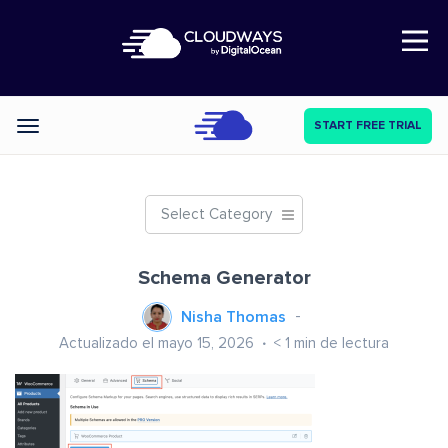
Open Nav
START FREE TRIAL
Categories
Select Category
Schema Generator
Nisha Thomas
Actualizado el mayo 15, 2026
< 1
min de lectura